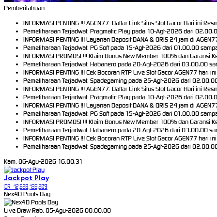
Pemberitahuan
INFORMASI PENTING !!! AGEN77: Daftar Link Situs Slot Gacor Hari ini Res
Pemeliharaan Terjadwal: Pragmatic Play pada 10-Agt-2026 dari 02.00.
INFORMASI PENTING !!! Layanan Deposit DANA & QRIS 24 jam di AGEN77 sel
Pemeliharaan Terjadwal: PG Soft pada 15-Agt-2026 dari 01.00.00 sampa
INFORMASI PROMOSI !!! Klaim Bonus New Member 100% dan Garansi Keka
Pemeliharaan Terjadwal: Habanero pada 20-Agt-2026 dari 03.00.00 sam
INFORMASI PENTING !!! Cek Bocoran RTP Live Slot Gacor AGEN77 hari i
Pemeliharaan Terjadwal: Spadegaming pada 25-Agt-2026 dari 02.00.00
INFORMASI PENTING !!! AGEN77: Daftar Link Situs Slot Gacor Hari ini Res
Pemeliharaan Terjadwal: Pragmatic Play pada 10-Agt-2026 dari 02.00.
INFORMASI PENTING !!! Layanan Deposit DANA & QRIS 24 jam di AGEN77 sel
Pemeliharaan Terjadwal: PG Soft pada 15-Agt-2026 dari 01.00.00 sampa
INFORMASI PROMOSI !!! Klaim Bonus New Member 100% dan Garansi Keka
Pemeliharaan Terjadwal: Habanero pada 20-Agt-2026 dari 03.00.00 sam
INFORMASI PENTING !!! Cek Bocoran RTP Live Slot Gacor AGEN77 hari i
Pemeliharaan Terjadwal: Spadegaming pada 25-Agt-2026 dari 02.00.00
Kam, 06-Agu-2026 16.00.31
Jackpot
Play
IDR
12,628,133,209
Nex4D Pools Day
Live Draw Rab, 05-Agu-2026 00.00.00