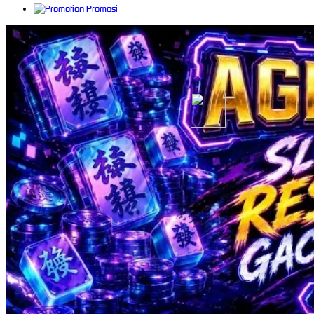
Promosi