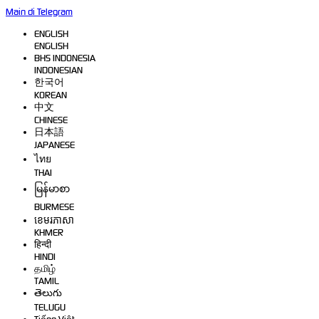
Main di Telegram
ENGLISH
ENGLISH
BHS INDONESIA
INDONESIAN
한국어
KOREAN
中文
CHINESE
日本語
JAPANESE
ไทย
THAI
မြန်မာစာ
BURMESE
ខេមរភាសា
KHMER
हिन्दी
HINDI
தமிழ்
TAMIL
తెలుగు
TELUGU