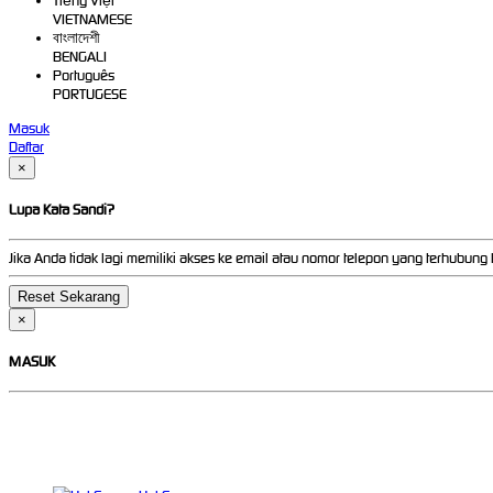
Tiếng Việt
VIETNAMESE
বাংলাদেশী
BENGALI
Português
PORTUGESE
Masuk
Daftar
×
Lupa Kata Sandi?
Jika Anda tidak lagi memiliki akses ke email atau nomor telepon yang terhubun
×
MASUK